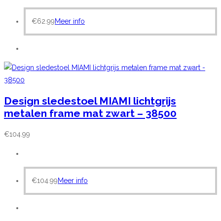
€
62.99
Meer info
Design sledestoel MIAMI lichtgrijs
metalen frame mat zwart – 38500
€
104.99
€
104.99
Meer info