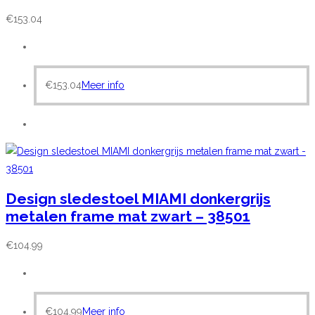
€
153.04
€
153.04
Meer info
Design sledestoel MIAMI donkergrijs
metalen frame mat zwart – 38501
€
104.99
€
104.99
Meer info