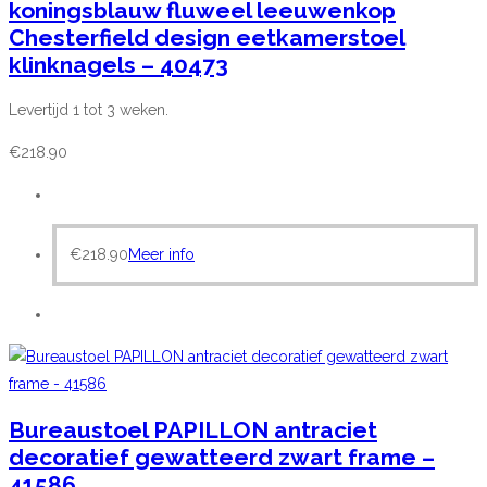
koningsblauw fluweel leeuwenkop
Chesterfield design eetkamerstoel
klinknagels – 40473
Levertijd 1 tot 3 weken.
€
218.90
€
218.90
Meer info
Bureaustoel PAPILLON antraciet
decoratief gewatteerd zwart frame –
41586