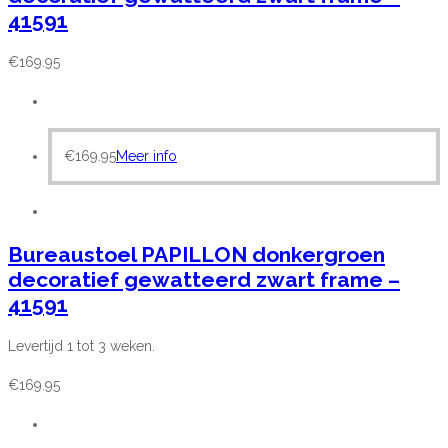
41591
€
169.95
€
169.95
Meer info
Bureaustoel PAPILLON donkergroen
decoratief gewatteerd zwart frame –
41591
Levertijd 1 tot 3 weken.
€
169.95