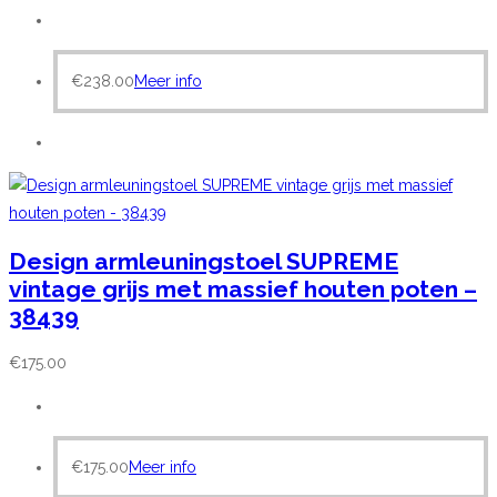
€
238.00
Meer info
Design armleuningstoel SUPREME
vintage grijs met massief houten poten –
38439
€
175.00
€
175.00
Meer info