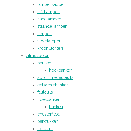
lampenkappen
tafellampen
hanglampen
staande lampen
lampen
vloerlampen
kroonluchters
zitmeubelen
banken
hoekbanken
schommelfauteuils
eetkamerbanken
fauteuils
hoekbanken
banken
chesterfield
barkrukken
hockers