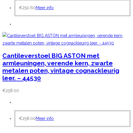
€
250.60
Meer info
Cantileverstoel BIG ASTON met
armleuningen, verende kern, zwarte
metalen poten, vintage cognackleurig
leer. – 44530
€
258.00
€
258.00
Meer info