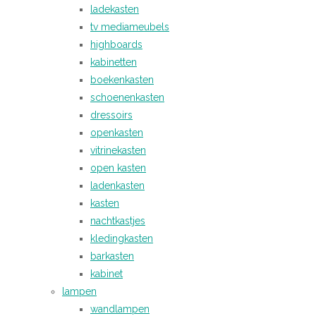
ladekasten
tv mediameubels
highboards
kabinetten
boekenkasten
schoenenkasten
dressoirs
openkasten
vitrinekasten
open kasten
ladenkasten
kasten
nachtkastjes
kledingkasten
barkasten
kabinet
lampen
wandlampen