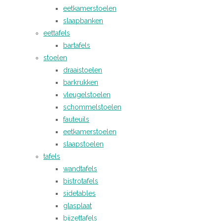
eetkamerstoelen
slaapbanken
eettafels
bartafels
stoelen
draaistoelen
barkrukken
vleugelstoelen
schommelstoelen
fauteuils
eetkamerstoelen
slaapstoelen
tafels
wandtafels
bistrotafels
sidetables
glasplaat
bijzettafels