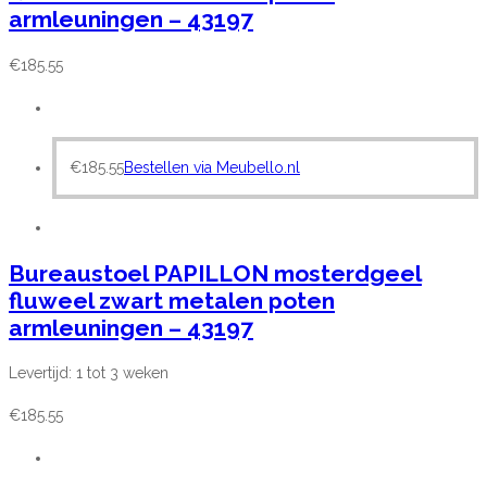
armleuningen – 43197
€
185.55
€
185.55
Bestellen via Meubello.nl
Bureaustoel PAPILLON mosterdgeel
fluweel zwart metalen poten
armleuningen – 43197
Levertijd: 1 tot 3 weken
€
185.55