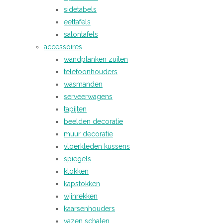
sidetabels
eettafels
salontafels
accessoires
wandplanken zuilen
telefoonhouders
wasmanden
serveerwagens
tapijten
beelden decoratie
muur decoratie
vloerkleden kussens
spiegels
klokken
kapstokken
wijnrekken
kaarsenhouders
vazen schalen