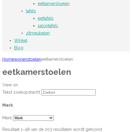
eetkamerstoelen
tafels
eettafels
salontafels
zitmeubelen
Winkel
Blog
Home
wonen
stoelen
eetkamerstoelen
eetkamerstoelen
View on
Tekst zoekopdracht
Merk
Merk
Resultaat 1–48 van de 203 resultaten wordt getoond